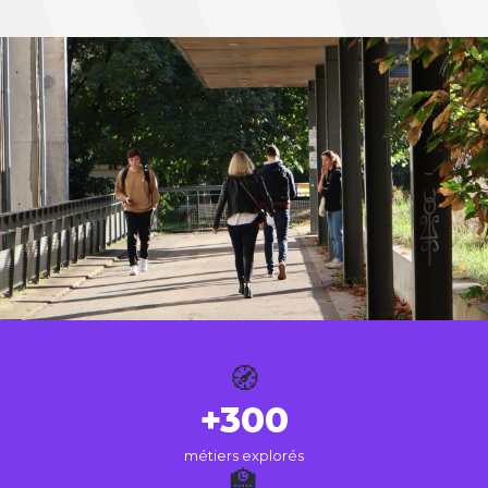
🧭
+300
métiers explorés
🏫