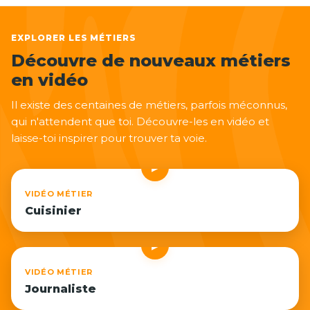
EXPLORER LES MÉTIERS
Découvre de nouveaux métiers
en vidéo
Il existe des centaines de métiers, parfois méconnus,
qui n'attendent que toi. Découvre-les en vidéo et
laisse-toi inspirer pour trouver ta voie.
▶
VIDÉO MÉTIER
Cuisinier
▶
VIDÉO MÉTIER
Journaliste