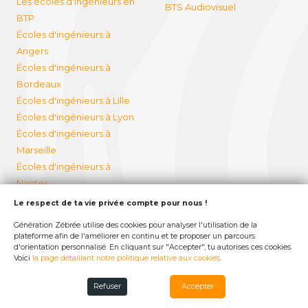
Les écoles d'ingénieurs en
BTS Audiovisuel
BTP
Écoles d'ingénieurs à
Angers
Écoles d'ingénieurs à
Bordeaux
Écoles d'ingénieurs à Lille
Écoles d'ingénieurs à Lyon
Écoles d'ingénieurs à
Marseille
Écoles d'ingénieurs à
Nantes
Écoles d'ingénieurs à Nice
Le respect de ta vie privée compte pour nous !
Écoles d'ingénieurs à Paris
Génération Zébrée utilise des cookies pour analyser l'utilisation de la
Bachelor ingénieur :
plateforme afin de l'améliorer en continu et te proposer un parcours
d'orientation personnalisé. En cliquant sur "Accepter", tu autorises ces cookies.
diplômes, classement,
Voici
la page détaillant notre politique relative aux cookies
.
spécialités, débouchés et
prix
Refuser
Accepter
Ecoles d'ingénieurs