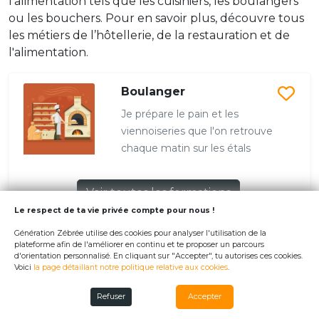
l’alimentation tels que les cuisiniers, les boulangers
ou les bouchers. Pour en savoir plus, découvre tous
les métiers de l’hôtellerie, de la restauration et de
l'alimentation.
Boulanger
Je prépare le pain et les
viennoiseries que l'on retrouve
chaque matin sur les étals
Voir toutes les formations
Le respect de ta vie privée compte pour nous !
Génération Zébrée utilise des cookies pour analyser l'utilisation de la
plateforme afin de l'améliorer en continu et te proposer un parcours
Maître d'hôtel
d'orientation personnalisé. En cliquant sur "Accepter", tu autorises ces cookies.
Voici
la page détaillant notre politique relative aux cookies
.
J'accueille nos clients et les mets à
l'aise
Refuser
Accepter