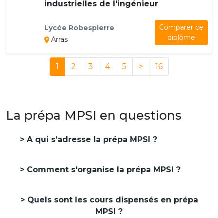
industrielles de l'ingénieur
Comparer ce
Lycée Robespierre
diplôme
Arras
1
2
3
4
5
>
16
La prépa MPSI en questions
A qui s’adresse la prépa MPSI ?
Comment s'organise la prépa MPSI ?
Quels sont les cours dispensés en prépa
MPSI ?