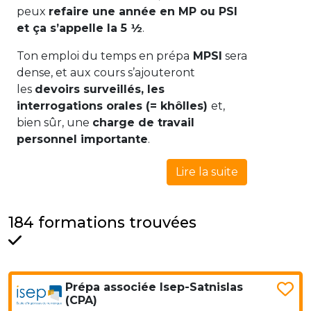
peux
refaire une année en MP ou PSI
et ça s’appelle la 5 ½
.
Ton emploi du temps en prépa
MPSI
sera
dense, et aux cours s’ajouteront
les
devoirs surveillés, les
interrogations orales (= khôlles)
et,
bien sûr, une
charge de travail
personnel importante
.
Lire la suite
184 formations trouvées
Prépa associée Isep-Satnislas
(CPA)