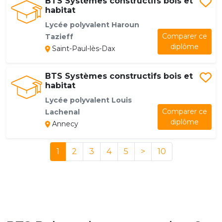
BTS Systèmes constructifs bois et
habitat
Lycée polyvalent Haroun
Comparer ce
Tazieff
diplôme
Saint-Paul-lès-Dax
BTS Systèmes constructifs bois et
habitat
Lycée polyvalent Louis
Comparer ce
Lachenal
diplôme
Annecy
1
2
3
4
5
>
10