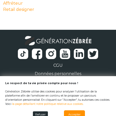
Affréteur
Retail designer
CGU
Données personnelles
1 Rue de la Noë 44300 Nantes
Le respect de ta vie privée compte pour nous !
Génération Zébrée utilise des cookies pour analyser l'utilisation de la
team@generationzebree.fr
plateforme afin de l'améliorer en continu et te proposer un parcours
d'orientation personnalisé. En cliquant sur "Accepter", tu autorises ces cookies.
Voici
la page détaillant notre politique relative aux cookies
.
© Génération Zébrée 2026
Refuser
Accepter