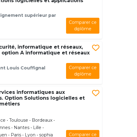
tions logicielles et applications
eignement supérieur par
Comparer ce
diplôme
urité, informatique et réseaux,
 option A informatique et réseaux
Comparer ce
nt Louis Couffignal
diplôme
rvices informatiques aux
. Option Solutions logicielles et
 métiers
ce • Toulouse • Bordeaux •
nes • Nantes • Lille •
Comparer ce
en • Paris • Lyon • sophia