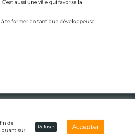
est aussi une ville qui favorise la
sir à te former en tant que développeuse
1 Rue de la Noë 44300 Nantes
team@generationzebree.fr
fin de
Accepter
Refuser
liquant sur