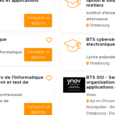
es et applications
option B solu
métiers
Institut d'ens
Comparer ce
alternance
diplôme
Strasbourg
que
BTS cyberséc
électronique
Comparer ce
nformatique
Lycée polyvale
diplôme
Strasbourg
s de l'informatique
BTS SIO - Se
nt et test de
organisations
applications
 professorat
Ynov
ie de
Aix-en-Proven
Comparer ce
Montpellier • Ren
diplôme
Strasbourg • Rou