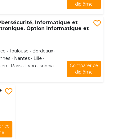
diplôme
ybersécurité, Informatique et
ctronique. Option Informatique et
ce • Toulouse • Bordeaux •
nes • Nantes • Lille •
Comparer ce
en • Paris • Lyon • sophia
diplôme
e
r ce
me