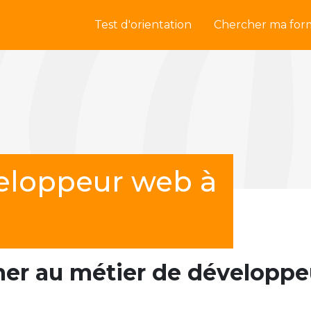
Test d'orientation
Chercher ma for
eloppeur web à
mer au métier de développe