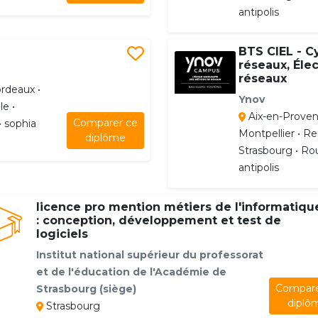
antipolis
BTS CIEL - C
réseaux, Éle
réseaux
rdeaux •
Ynov
le •
Aix-en-Proven
Comparer ce
• sophia
Montpellier • Ren
diplôme
Strasbourg • Rou
antipolis
licence pro mention métiers de l'informatiqu
: conception, développement et test de
logiciels
Institut national supérieur du professorat
et de l'éducation de l'Académie de
Compare
Strasbourg (siège)
diplô
Strasbourg