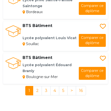
Lycée privé Sainte-Famille
Comparer ce
Saintonge
diplôme
Bordeaux
BTS Bâtiment
Comparer ce
Lycée polyvalent Louis Vicat
diplôme
Souillac
BTS Bâtiment
Lycée polyvalent Édouard
Comparer ce
Branly
diplôme
Boulogne-sur-Mer
1
2
3
4
5
>
16