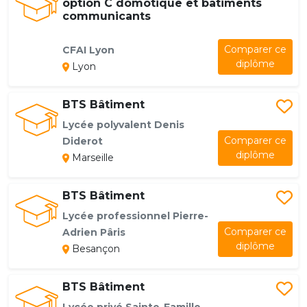
option C domotique et bâtiments
communicants
Comparer ce
CFAI Lyon
diplôme
Lyon
BTS Bâtiment
Lycée polyvalent Denis
Comparer ce
Diderot
diplôme
Marseille
BTS Bâtiment
Lycée professionnel Pierre-
Comparer ce
Adrien Pâris
diplôme
Besançon
BTS Bâtiment