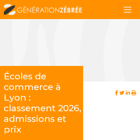
Écoles de
commerce à
Lyon :
classement 2026,
admissions et
prix