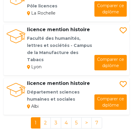
Comparer ce
Pôle licences
diplôme
La Rochelle
licence mention histoire
Faculté des humanités,
lettres et sociétés - Campus
de la Manufacture des
Comparer ce
Tabacs
diplôme
Lyon
licence mention histoire
Département sciences
Comparer ce
humaines et sociales
diplôme
Albi
1
2
3
4
5
>
7