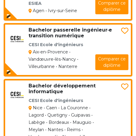
Comparer ce
ESIEA
diplôme
Agen • Ivry-sur-Seine
Bachelor passerelle ingénieur·e
transition numérique
CESI Ecole d'ingénieurs
Aix-en-Provence •
Comparer ce
Vandœuvre-lès-Nancy •
diplôme
Villeurbanne • Nanterre
Bachelor développement
informatique
CESI Ecole d'ingénieurs
Nice • Caen • La Couronne •
Lagord • Quetigny • Guipavas •
Labège • Bordeaux • Mauguio •
Meylan • Nantes • Reims •