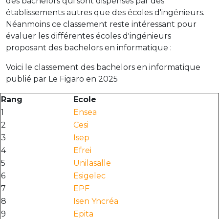
des bachelors qui sont dispensés par des
établissements autres que des écoles d'ingénieurs.
Néanmoins ce classement reste intéressant pour
évaluer les différentes écoles d'ingénieurs
proposant des bachelors en informatique :
Voici le classement des bachelors en informatique
publié par Le Figaro en 2025
Rang
Ecole
1
Ensea
2
Cesi
3
Isep
4
Efrei
5
Unilasalle
6
Esigelec
7
EPF
8
Isen Yncréa
9
Epita