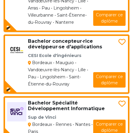
Vandœuvre-lès-Nancy • Lille •
Arras • Pau • Lingolsheim •
Comparer ce
Villeurbanne • Saint-Étienne-
diplôme
du-Rouvray • Nanterre
Bachelor concepteur·rice
dévelppeur·se d'applications
CESI Ecole d'ingénieurs
Bordeaux • Mauguio •
Vandœuvre-lès-Nancy • Lille •
Comparer ce
Pau • Lingolsheim • Saint-
diplôme
Étienne-du-Rouvray
Bachelor Spécialité
Développement Informatique
Sup de Vinci
Comparer ce
Bordeaux • Rennes • Nantes •
diplôme
Paris