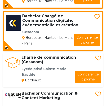
diplôme
Bordeaux • Nantes • Le Mans
Bachelor Chargé de
Communication digitale,
événementielle et création
Cesacom
Comparer ce
Bordeaux • Nantes • Le Mans
diplôme
• Paris
chargé de communication
(Cesacom)
Lycée privé Sainte-Marie
Comparer ce
Bastide
diplôme
Bordeaux
Bachelor Communication &
Content Marketing