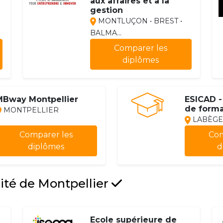
aux affaires et à la
gestion
MONTLUÇON • BREST •
BALMA...
Comparer les
diplômes
MBway Montpellier
ESICAD -
de forma
MONTPELLIER
LABÈGE
Comparer les
Com
diplômes
d
mité de Montpellier
Ecole supérieure de