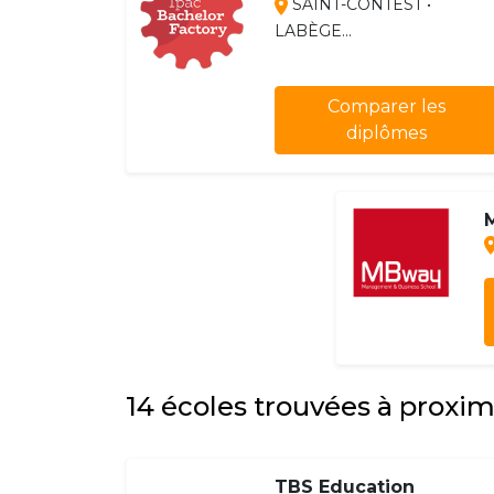
SAINT-CONTEST •
LABÈGE...
Comparer les
diplômes
14 écoles trouvées à proxi
TBS Education