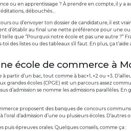
e ou en apprentissage ? À prendre en compte, il y a aussi
créditations, débouchés…
ncours ou d’envoyer ton dossier de candidature, il est v
nt d’établir au final une nette préférence pour une ou 
al telle que “Pourquoi notre école et pas une autre ?” 
-toi des listes ou des tableaux s’il faut. En plus, ça t’aid
ne école de commerce à Mon
partir d’un bac, tout comme à bac+1, +2 ou +3. D’ailleur
 aux grandes écoles (CPGE) est un parcours assez commun
essus d’admission se nomme les admissions parallèles. En 
commerce proposent des banques de concours communs, 
a à l’oral d’admission d’une ou plusieurs écoles. D’autres 
es puis épreuves orales. Quelques conseils, comme ça :