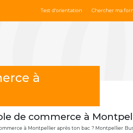
Test d'orientation
Chercher ma for
erce à
ole de commerce à Montpell
commerce à Montpellier après ton bac ? Montpellier Bus