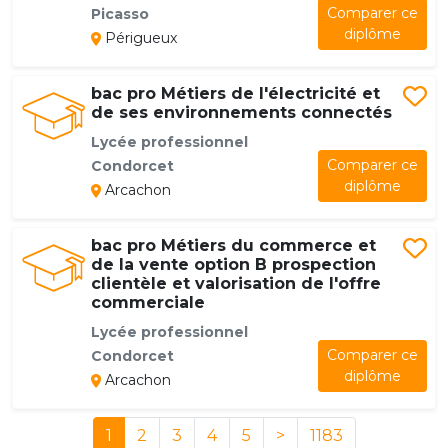
Comparer ce
Picasso
diplôme
Périgueux
bac pro Métiers de l'électricité et
de ses environnements connectés
Lycée professionnel
Comparer ce
Condorcet
diplôme
Arcachon
bac pro Métiers du commerce et
de la vente option B prospection
clientèle et valorisation de l'offre
commerciale
Lycée professionnel
Comparer ce
Condorcet
diplôme
Arcachon
1
2
3
4
5
>
1183