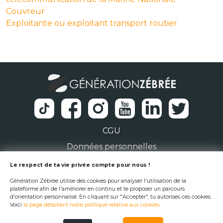
Couvreur
Exploitante ou exploitant transport routier
CGU
Données personnelles
1 Rue de la Noë 44300 Nantes
Le respect de ta vie privée compte pour nous !
Génération Zébrée utilise des cookies pour analyser l'utilisation de la
team@generationzebree.fr
plateforme afin de l'améliorer en continu et te proposer un parcours
d'orientation personnalisé. En cliquant sur "Accepter", tu autorises ces cookies.
Voici
la page détaillant notre politique relative aux cookies
.
© Génération Zébrée 2026