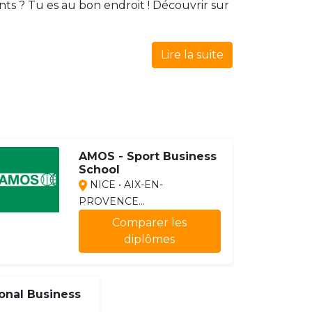
ts ? Tu es au bon endroit ! Découvrir sur
Lire la suite
AMOS - Sport Business
School
NICE • AIX-EN-
PROVENCE...
Comparer les
diplômes
ional Business