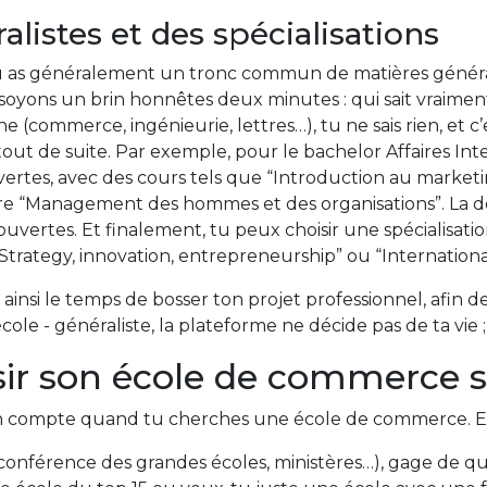
istes et des spécialisations
tu as généralement un tronc commun de matières généra
e, soyons un brin honnêtes deux minutes : qui sait vraimen
e (commerce, ingénieurie, lettres…), tu ne sais rien, et c’
tout de suite. Par exemple, pour le bachelor Affaires Int
tes, avec des cours tels que “Introduction au marketing
ore “Management des hommes et des organisations”. La 
rtes. Et finalement, tu peux choisir une spécialisation
“Strategy, innovation, entrepreneurship” ou “Internation
 ainsi le temps de bosser ton projet professionnel, afin de 
ole - généraliste, la plateforme ne décide pas de ta vie 
r son école de commerce s
e en compte quand tu cherches une école de commerce. E
onférence des grandes écoles, ministères…), gage de qual