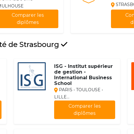
STRASB
MULHOUSE
Comparer les
Com
diplômes
d
ité de Strasbourg
ISG - Institut supérieur
de gestion -
International Business
School
PARIS • TOULOUSE •
LILLE...
Comparer les
diplômes