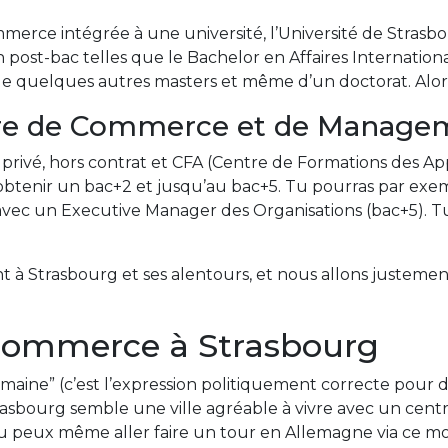
mmerce intégrée à une université, l’Université de Strasb
post-bac telles que le Bachelor en Affaires Internation
 quelques autres masters et même d’un doctorat. Alor
re de Commerce et de Manage
rivé, hors contrat et CFA (Centre de Formations des App
btenir un bac+2 et jusqu’au bac+5. Tu pourras par exe
 avec un Executive Manager des Organisations (bac+5). 
 à Strasbourg et ses alentours, et nous allons justement
 commerce à Strasbourg
umaine” (c’est l’expression politiquement correcte pour di
rasbourg semble une ville agréable à vivre avec un centre
tu peux même aller faire un tour en Allemagne via ce mo