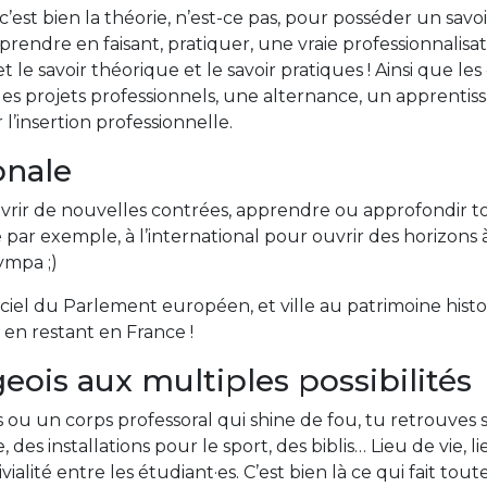
c’est bien la théorie, n’est-ce pas, pour posséder un sav
t apprendre en faisant, pratiquer, une vraie professionnali
et le savoir théorique et le savoir pratiques ! Ainsi que le
 des projets professionnels, une alternance, un apprentissa
 l’insertion professionnelle.
onale
uvrir de nouvelles contrées, apprendre ou approfondir to
r exemple, à l’international pour ouvrir des horizons à 
ympa ;)
iciel du Parlement européen, et ville au patrimoine his
 en restant en France !
ois aux multiples possibilités
 ou un corps professoral qui shine de fou, tu retrouves 
e, des installations pour le sport, des biblis… Lieu de vie, 
vialité entre les étudiant·es. C’est bien là ce qui fait to