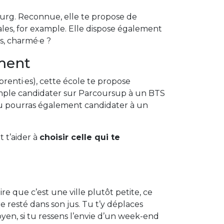
ourg. Reconnue, elle te propose de
ales, for example. Elle dispose également
s, charmé·e ?
ment
renti·es), cette école te propose
mple candidater sur Parcoursup à un BTS
Tu pourras également candidater à un
 t’aider à
choisir celle qui te
re que c’est une ville plutôt petite, ce
 resté dans son jus. Tu t’y déplaces
yen, si tu ressens l’envie d’un week-end