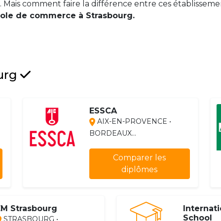
 Mais comment faire la différence entre ces établissemen
cole de commerce à Strasbourg.
ourg
ESSCA
AIX-EN-PROVENCE •
BORDEAUX...
Comparer les
diplômes
EM Strasbourg
Internat
School
STRASBOURG •