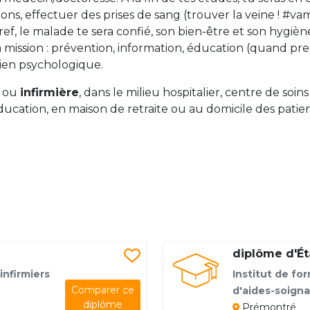
ons, effectuer des prises de sang (trouver la veine ! #vam
ef, le malade te sera confié, son bien-être et son hygiè
a mission : prévention, information, éducation (quand p
tien psychologique.
, ou
infirmière
, dans le milieu hospitalier, centre de soin
cation, en maison de retraite ou au domicile des patients
diplôme d'Éta
infirmiers
Institut de for
Comparer ce
d'aides-soign
diplôme
Prémontré