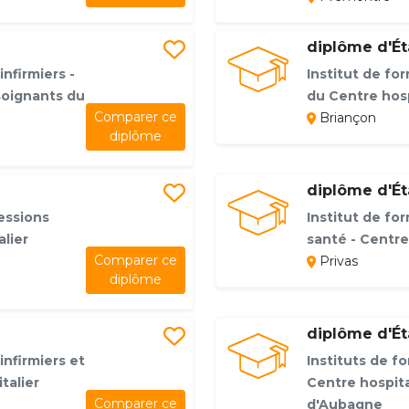
diplôme d'Éta
infirmiers -
Institut de for
soignants du
du Centre hosp
Comparer ce
Briançon
diplôme
diplôme d'Éta
essions
Institut de fo
lier
santé - Centre
Comparer ce
Privas
diplôme
diplôme d'Éta
infirmiers et
Instituts de f
talier
Centre hospit
Comparer ce
d'Aubagne