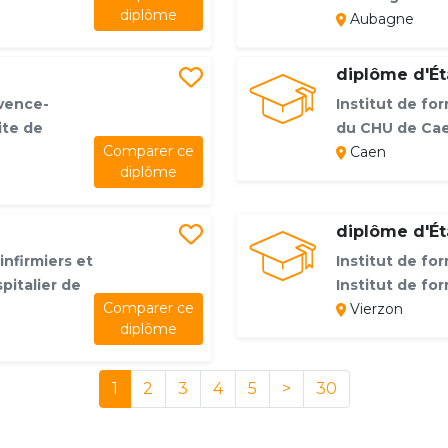
diplôme
Aubagne
diplôme d'Éta
vence-
Institut de for
ite de
du CHU de Ca
Comparer ce
Caen
diplôme
diplôme d'Éta
infirmiers et
Institut de for
pitalier de
Institut de fo
Comparer ce
Vierzon
diplôme
1
2
3
4
5
>
30