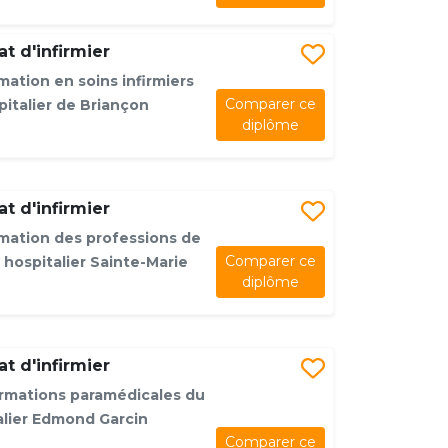
t d'infirmier
mation en soins infirmiers
Comparer ce
italier de Briançon
diplôme
t d'infirmier
rmation des professions de
Comparer ce
 hospitalier Sainte-Marie
diplôme
t d'infirmier
ormations paramédicales du
alier Edmond Garcin
Comparer ce