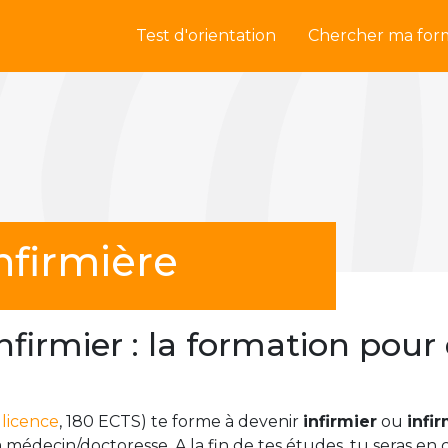
Test d'orientation
Chercher ma for
nfirmière
nfirmier : la formation pour
e
licence
, 180 ECTS) te forme à devenir
infirmier
ou
infi
/la médecin/doctoresse. A la fin de tes études, tu seras e