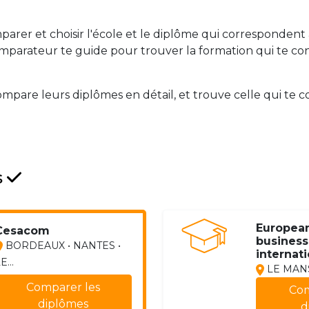
arer et choisir l'école et le diplôme qui correspondent 
mparateur te guide pour trouver la formation qui te convi
ompare leurs diplômes en détail, et trouve celle qui te 
s
European
Cesacom
business
BORDEAUX • NANTES •
internati
E...
LE MAN
Comparer les
Com
diplômes
d