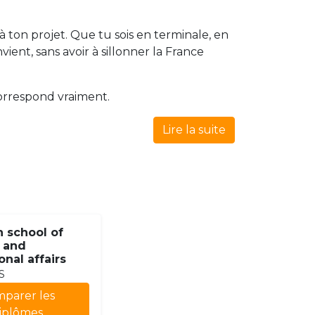
à ton projet. Que tu sois en terminale, en
ent, sans avoir à sillonner la France
correspond vraiment.
Lire la suite
 school of
 and
onal affairs
S
parer les
iplômes