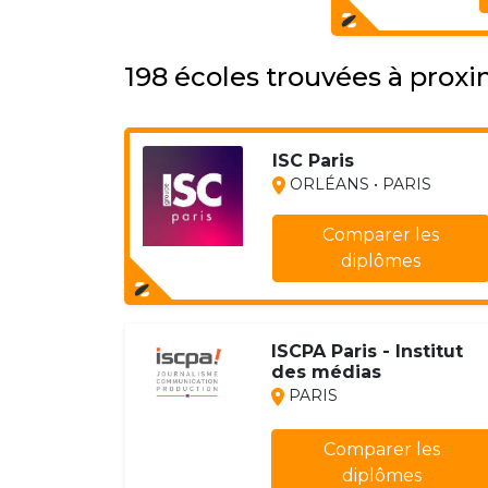
198 écoles trouvées à prox
ISC Paris
ORLÉANS • PARIS
Comparer les
diplômes
ISCPA Paris - Institut
des médias
PARIS
Comparer les
diplômes