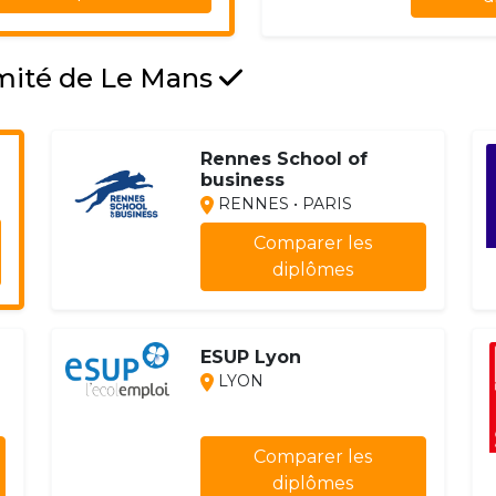
imité de Le Mans
Rennes School of
business
RENNES • PARIS
Comparer les
diplômes
ESUP Lyon
LYON
Comparer les
diplômes