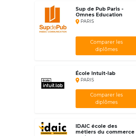
Sup de Pub Paris -
Omnes Education
PARIS
Comparer les
diplômes
École Intuit-lab
PARIS
Comparer les
diplômes
IDAIC école des
métiers du commerce