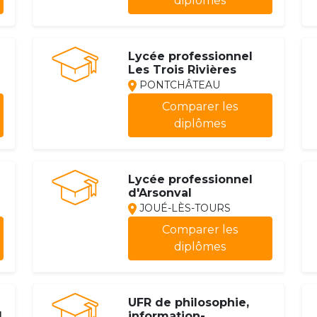
diplômes
Lycée professionnel
Les Trois Rivières
PONTCHÂTEAU
Comparer les
diplômes
Lycée professionnel
d'Arsonval
JOUÉ-LÈS-TOURS
Comparer les
diplômes
UFR de philosophie,
l
information-