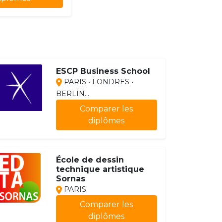
ESCP Business School
PARIS • LONDRES •
BERLIN...
Comparer les
diplômes
École de dessin
technique artistique
Sornas
PARIS
Comparer les
diplômes